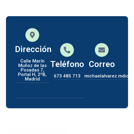
Dirección
Calle Marín
Teléfono
Correo
Muñoz de las
Posadas 7,
Portal H, 2ºB,
673 485 713
michaelalvarez.mdica
Madrid